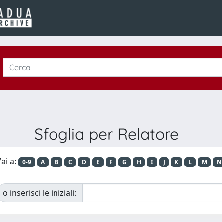
Sfoglia per Relatore
ai a:
0-9
A
B
C
D
E
F
G
H
I
J
K
L
M
N
o inserisci le iniziali: