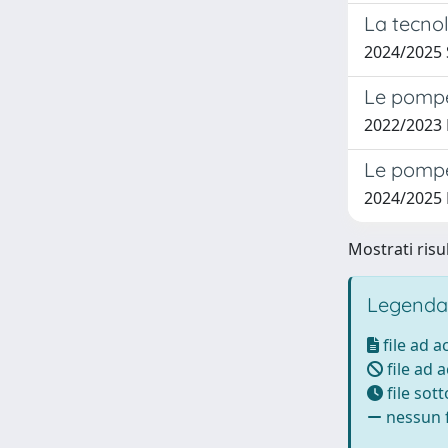
La tecnol
2024/202
Le pompe 
2022/2023
Le pompe 
2024/2025
Mostrati risul
Legenda
file ad 
file ad 
file sot
nessun f