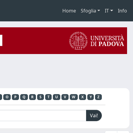
Home
Sfoglia
IT
Info
O
P
Q
R
S
T
U
V
W
X
Y
Z