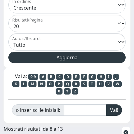
In ordine:
Risultati/Pagina
Autori/Record:
Vai a:
0-9
A
B
C
D
E
F
G
H
I
J
K
L
M
N
O
P
Q
R
S
T
U
V
W
X
Y
Z
o inserisci le iniziali:
Mostrati risultati da 8 a 13