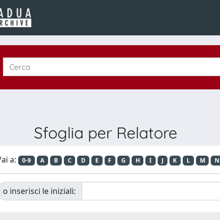
Sfoglia per Relatore
ai a:
0-9
A
B
C
D
E
F
G
H
I
J
K
L
M
N
o inserisci le iniziali: