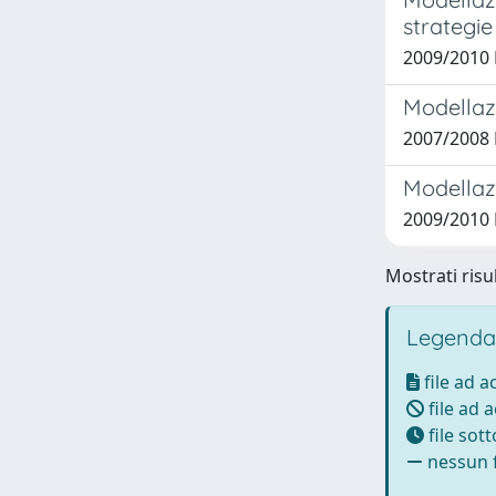
strategie
2009/2010 
Modellazi
2007/2008 
Modellazi
2009/2010 D
Mostrati risul
Legenda
file ad 
file ad 
file sot
nessun f