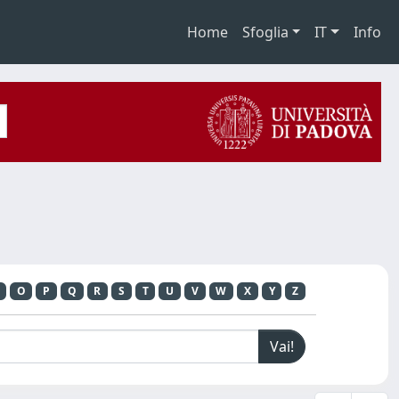
Home
Sfoglia
IT
Info
O
P
Q
R
S
T
U
V
W
X
Y
Z