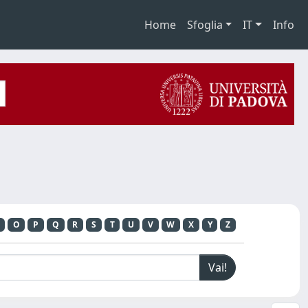
Home
Sfoglia
IT
Info
O
P
Q
R
S
T
U
V
W
X
Y
Z