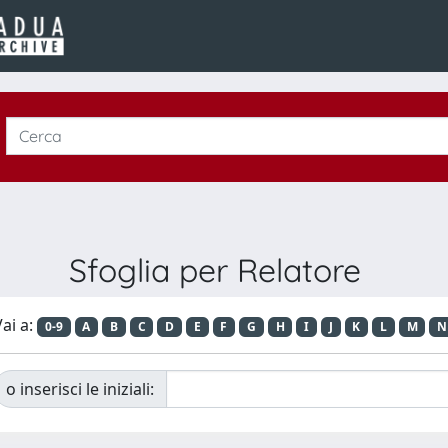
Sfoglia per Relatore
ai a:
0-9
A
B
C
D
E
F
G
H
I
J
K
L
M
N
o inserisci le iniziali: