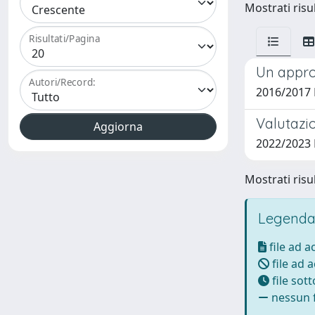
Mostrati risul
Risultati/Pagina
Un appro
Autori/Record:
2016/2017 B
Valutazio
2022/2023
Mostrati risul
Legenda
file ad 
file ad 
file sot
nessun f