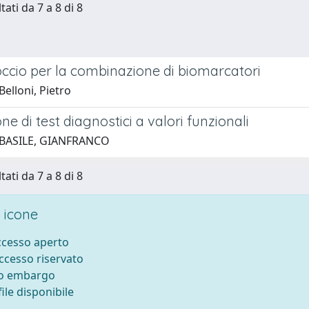
tati da 7 a 8 di 8
ccio per la combinazione di biomarcatori
elloni, Pietro
ne di test diagnostici a valori funzionali
 BASILE, GIANFRANCO
tati da 7 a 8 di 8
 icone
accesso aperto
accesso riservato
to embargo
ile disponibile