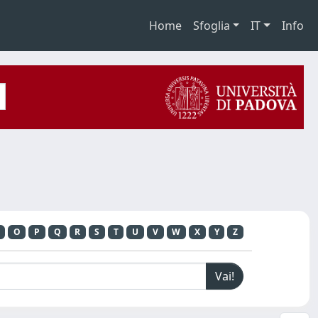
Home
Sfoglia
IT
Info
O
P
Q
R
S
T
U
V
W
X
Y
Z