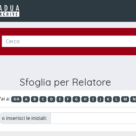
Sfoglia per Relatore
ai a:
0-9
A
B
C
D
E
F
G
H
I
J
K
L
M
N
o inserisci le iniziali: