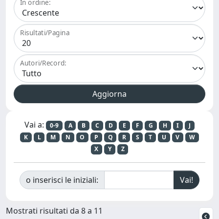
In ordine:
Risultati/Pagina
Autori/Record:
Vai a:
0-9
A
B
C
D
E
F
G
H
I
J
K
L
M
N
O
P
Q
R
S
T
U
V
W
X
Y
Z
o inserisci le iniziali:
Mostrati risultati da 8 a 11