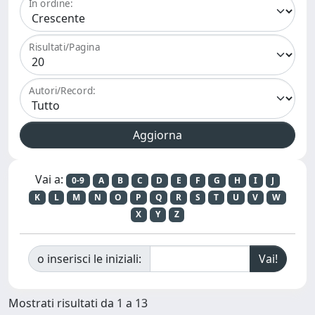
In ordine:
Risultati/Pagina
Autori/Record:
Vai a:
0-9
A
B
C
D
E
F
G
H
I
J
K
L
M
N
O
P
Q
R
S
T
U
V
W
X
Y
Z
o inserisci le iniziali:
Mostrati risultati da 1 a 13