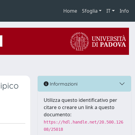
Home
Sfoglia
IT
Info
ipico
Informazioni
Utilizza questo identificativo per
citare o creare un link a questo
documento:
https://hdl.handle.net/20.500.126
08/25018