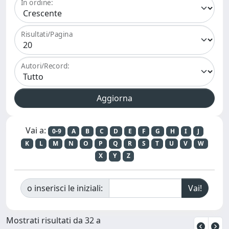
In ordine:
Risultati/Pagina
Autori/Record:
Vai a:
0-9
A
B
C
D
E
F
G
H
I
J
K
L
M
N
O
P
Q
R
S
T
U
V
W
X
Y
Z
o inserisci le iniziali:
Mostrati risultati da 32 a