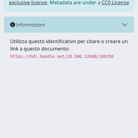
exclusive license
. Metadata are under a
CC0 License
Informazioni
Utilizza questo identificativo per citare o creare un
link a questo documento:
https://hdl.handle.net/20.500.12608/100350
Powered by UNITESI
-
Info
Sistema
-
Licenza
-
Utilizzo dei
Copyright © 2026