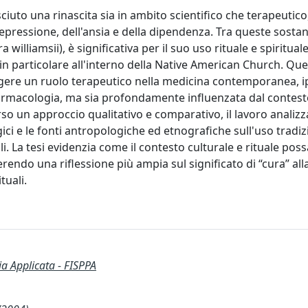
iuto una rinascita sia in ambito scientifico che terapeutico
epressione, dell'ansia e della dipendenza. Tra queste sostan
illiamsii), è significativa per il suo uso rituale e spiritual
in particolare all'interno della Native American Church. Ques
gere un ruolo terapeutico nella medicina contemporanea, 
farmacologia, ma sia profondamente influenzata dal contes
rso un approccio qualitativo e comparativo, il lavoro analizz
gici e le fonti antropologiche ed etnografiche sull'uso tradiz
i. La tesi evidenzia come il contesto culturale e rituale poss
erendo una riflessione più ampia sul significato di “cura” all
tuali.
ia Applicata - FISPPA