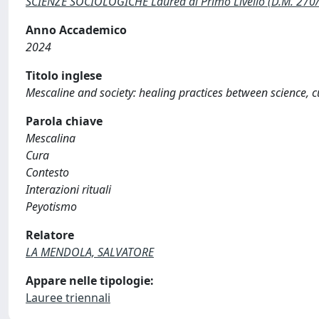
SCIENZE SOCIOLOGICHE Laurea di Primo Livello (D.M. 270
Anno Accademico
2024
Titolo inglese
Mescaline and society: healing practices between science, cu
Parola chiave
Mescalina
Cura
Contesto
Interazioni rituali
Peyotismo
Relatore
LA MENDOLA, SALVATORE
Appare nelle tipologie:
Lauree triennali