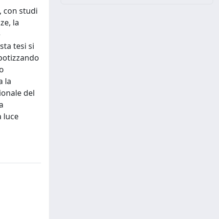
, con studi
ze, la
e
ta tesi si
ipotizzando
to
a la
ionale del
a
a luce