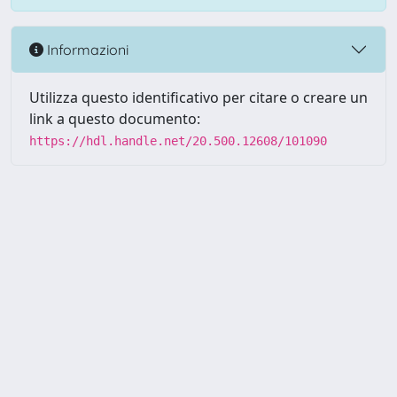
Informazioni
Utilizza questo identificativo per citare o creare un
link a questo documento:
https://hdl.handle.net/20.500.12608/101090
Powered by UNITESI
-
Info
Sistema
-
Licenza
-
Utilizzo dei
Copyright © 2026
cookie
-
Area riservata