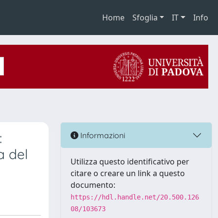
Home
Sfoglia
IT
Info
:
Informazioni
a del
Utilizza questo identificativo per
citare o creare un link a questo
documento:
https://hdl.handle.net/20.500.126
08/103673