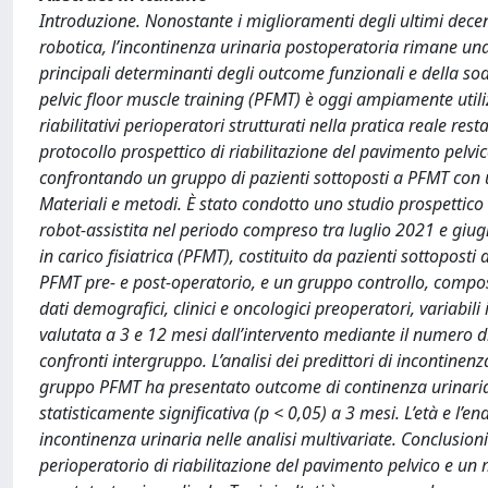
Introduzione. Nonostante i miglioramenti degli ultimi decenn
robotica, l’incontinenza urinaria postoperatoria rimane un
principali determinanti degli outcome funzionali e della so
pelvic floor muscle training (PFMT) è oggi ampiamente utilizz
riabilitativi perioperatori strutturati nella pratica reale res
protocollo prospettico di riabilitazione del pavimento pelv
confrontando un gruppo di pazienti sottoposti a PFMT con u
Materiali e metodi. È stato condotto uno studio prospettico
robot-assistita nel periodo compreso tra luglio 2021 e giug
in carico fisiatrica (PFMT), costituito da pazienti sottoposti 
PFMT pre- e post-operatorio, e un gruppo controllo, composto
dati demografici, clinici e oncologici preoperatori, variabil
valutata a 3 e 12 mesi dall’intervento mediante il numero di
confronti intergruppo. L’analisi dei predittori di incontinenza
gruppo PFMT ha presentato outcome di continenza urinaria p
statisticamente significativa (p < 0,05) a 3 mesi. L’età e l’e
incontinenza urinaria nelle analisi multivariate. Conclusioni
perioperatorio di riabilitazione del pavimento pelvico e un 