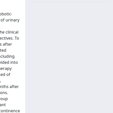
obotic-
 of urinary
e clinical
ectives. To
s after
ated
ncluding
vided into
herapy
sed of
,
nths after
sons.
group
ant
ncontinence