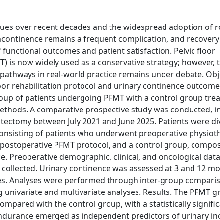
ques over recent decades and the widespread adoption of r
incontinence remains a frequent complication, and recovery
functional outcomes and patient satisfaction. Pelvic floor
T) is now widely used as a conservative strategy; however, th
n pathways in real-world practice remains under debate. Obj
oor rehabilitation protocol and urinary continence outcome
roup of patients undergoing PFMT with a control group tre
 Methods. A comparative prospective study was conducted, i
tectomy between July 2021 and June 2025. Patients were di
onsisting of patients who underwent preoperative physiot
 postoperative PFMT protocol, and a control group, compo
e. Preoperative demographic, clinical, and oncological data
 collected. Urinary continence was assessed at 3 and 12 mo
res. Analyses were performed through inter-group compari
g univariate and multivariate analyses. Results. The PFMT 
ared with the control group, with a statistically signific
r endurance emerged as independent predictors of urinary i