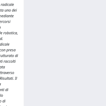
 radicale
nta uno dei
 mediante
ercorsi
n
le robotica,
d.
dicale
 con presa
rutturato di
i raccolti
tata
ttraverso
isultati. Il
a
nti di
lo
o di