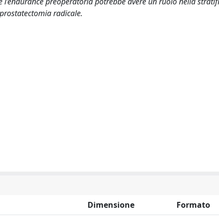
e l’endurance preoperatoria potrebbe avere un ruolo nella stratif
a prostatectomia radicale.
Dimensione
Formato