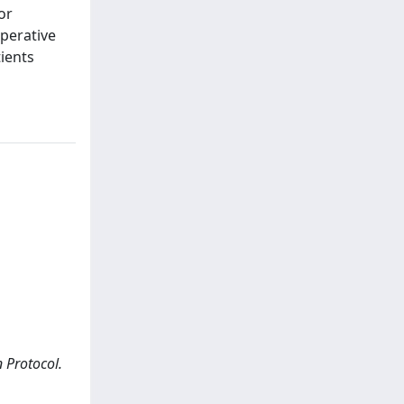
or
operative
tients
n Protocol.