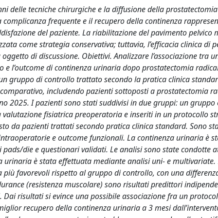
i delle tecniche chirurgiche e la diffusione della prostatectomia
a complicanza frequente e il recupero della continenza rapprese
ddisfazione del paziente. La riabilitazione del pavimento pelvico
ata come strategia conservativa; tuttavia, l’efficacia clinica di p
ta oggetto di discussione. Obiettivi. Analizzare l’associazione tra u
ico e l’outcome di continenza urinaria dopo prostatectomia radica
n gruppo di controllo trattato secondo la pratica clinica standar
 comparativo, includendo pazienti sottoposti a prostatectomia ra
no 2025. I pazienti sono stati suddivisi in due gruppi: un gruppo
a valutazione fisiatrica preoperatoria e inseriti in un protocollo st
 da pazienti trattati secondo pratica clinica standard. Sono stat
i intraoperatorie e outcome funzionali. La continenza urinaria è s
 pads/die e questionari validati. Le analisi sono state condotte a
 urinaria è stata effettuata mediante analisi uni- e multivariate. R
iù favorevoli rispetto al gruppo di controllo, con una differenz
ndurance (resistenza muscolare) sono risultati predittori indipende
. Dai risultati si evince una possibile associazione fra un protocol
miglior recupero della continenza urinaria a 3 mesi dall’intervent