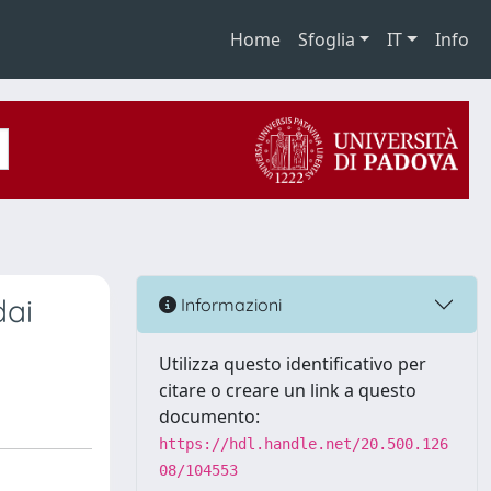
Home
Sfoglia
IT
Info
dai
Informazioni
Utilizza questo identificativo per
citare o creare un link a questo
documento:
https://hdl.handle.net/20.500.126
08/104553