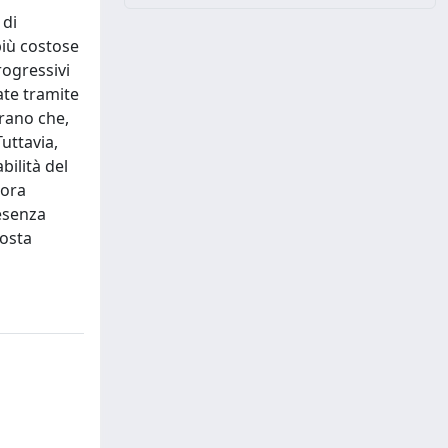
 di
più costose
rogressivi
ate tramite
trano che,
uttavia,
bilità del
cora
esenza
posta