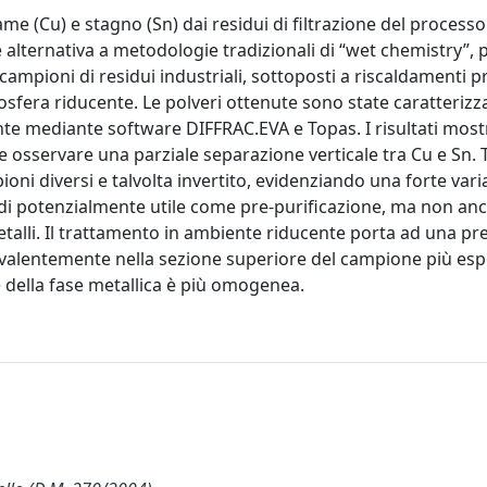
ame (Cu) e stagno (Sn) dai residui di filtrazione del processo
alternativa a metodologie tradizionali di “wet chemistry”, 
campioni di residui industriali, sottoposti a riscaldamenti p
mosfera riducente. Le polveri ottenute sono state caratterizz
nte mediante software DIFFRAC.EVA e Topas. I risultati mos
le osservare una parziale separazione verticale tra Cu e Sn. T
ni diversi e talvolta invertito, evidenziando una forte varia
indi potenzialmente utile come pre-purificazione, ma non an
alli. Il trattamento in ambiente riducente porta ad una pr
revalentemente nella sezione superiore del campione più es
e della fase metallica è più omogenea.