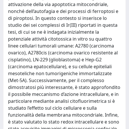
attivazione della via apoptotica mitocondriale,
nonché dell’autofagia e dei processi di ferroptosi e
di piroptosi. In questo contesto si inserisce lo
studio dei sei complessi di Ir(III) riportati in questa
tesi, di cui se ne è indagata inizialmente la
potenziale attività citotossica in vitro su quattro
linee cellulari tumorali umane: A2780 (carcinoma
ovarico), A2780cis (carcinoma ovarico resistente al
cisplatino), LN-229 (glioblastoma) e Hep-G2
(carcinoma epatocellulare), e su cellule epiteliali
mesoteliche non tumorigeniche immortalizzate
(Met-5A). Successivamente, per il complesso
dimostratosi più interessante, è stato approfondito
il possibile meccanismo d’azione intracellulare, e in
particolare mediante analisi citofluorimetrica si è
studiato l’effetto sul ciclo cellulare e sulla
funzionalità della membrana mitocondriale. Infine,
è stato valutato lo stato redox intracellulare e sono
state acquisite immagini di microscopia confocale