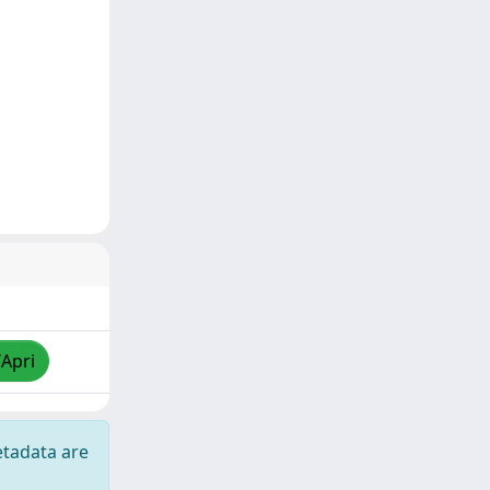
/Apri
etadata are