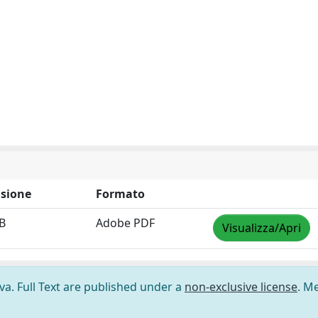
sione
Formato
B
Adobe PDF
Visualizza/Apri
ova. Full Text are published under a
non-exclusive license
. M