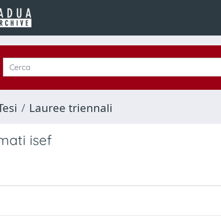
Tesi
Lauree triennali
mati isef