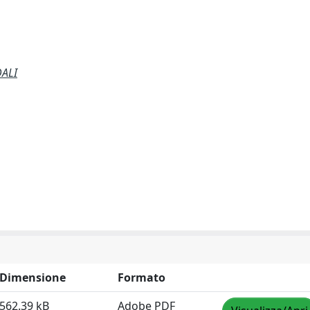
DALI
Dimensione
Formato
562.39 kB
Adobe PDF