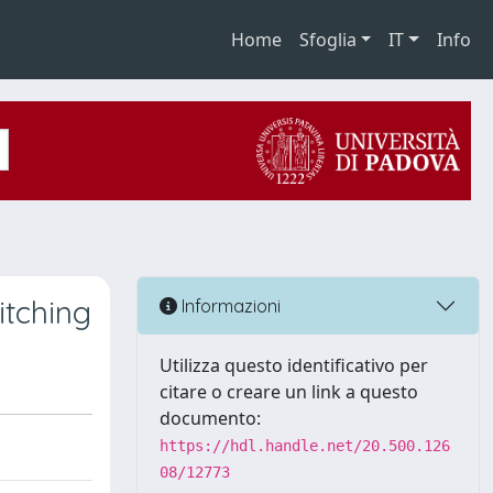
Home
Sfoglia
IT
Info
itching
Informazioni
Utilizza questo identificativo per
citare o creare un link a questo
documento:
https://hdl.handle.net/20.500.126
08/12773