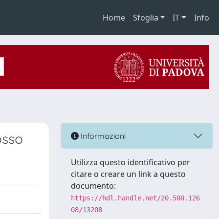
Home
Sfoglia
IT
Info
osso
Informazioni
Utilizza questo identificativo per
citare o creare un link a questo
documento:
https://hdl.handle.net/20.500.126
08/13208