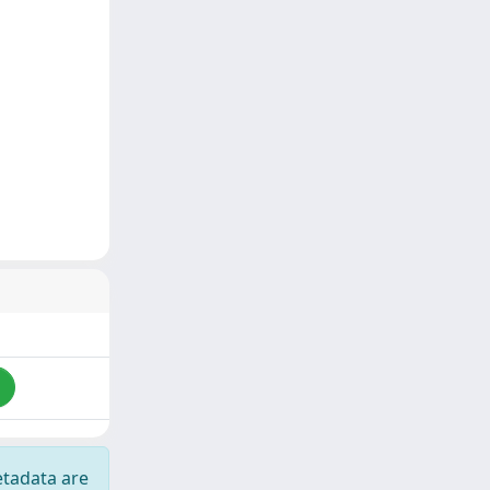
i
etadata are