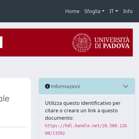
Home
Sfoglia
IT
Info
Informazioni
ale
Utilizza questo identificativo per
citare o creare un link a questo
documento:
https://hdl.handle.net/20.500.126
08/13392