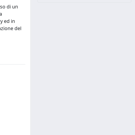
uso di un
a
y ed in
azione del