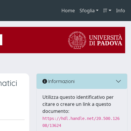
Home
Sfoglia
IT
Info
atici
Informazioni
Utilizza questo identificativo per
citare o creare un link a questo
documento:
https://hdl.handle.net/20.500.126
08/13624