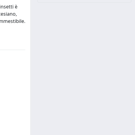
nsetti è
tesiano,
ommestibile.