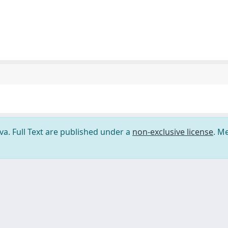
ova. Full Text are published under a
non-exclusive license
. M