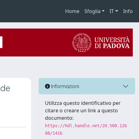
Home
Sfoglia
IT
Info
 de
Informazioni
Utilizza questo identificativo per
citare o creare un link a questo
documento:
https://hdl.handle.net/20.500.126
08/1416