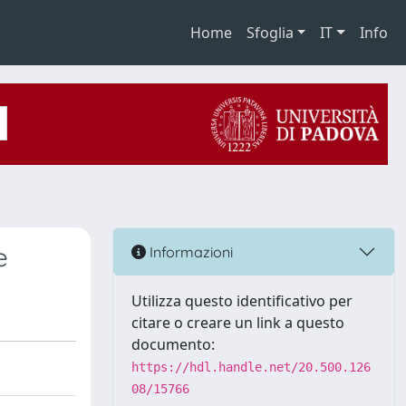
Home
Sfoglia
IT
Info
e
Informazioni
Utilizza questo identificativo per
citare o creare un link a questo
documento:
https://hdl.handle.net/20.500.126
08/15766