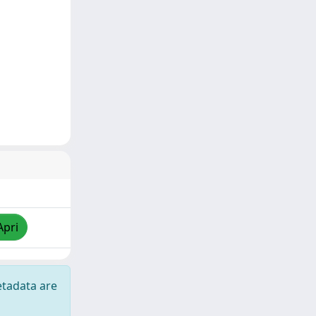
Apri
etadata are