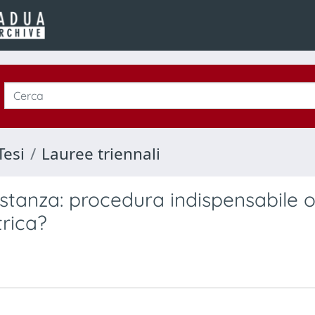
Tesi
Lauree triennali
istanza: procedura indispensabile 
trica?