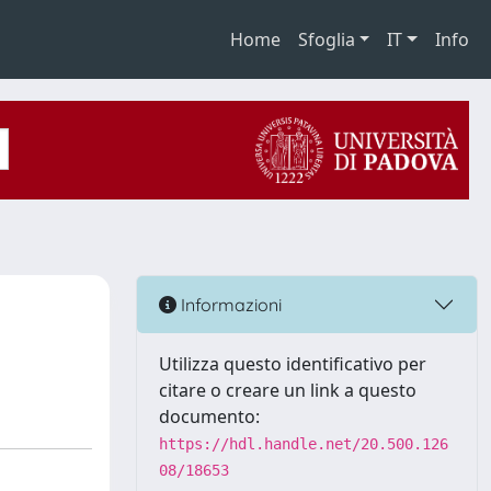
Home
Sfoglia
IT
Info
o
Informazioni
Utilizza questo identificativo per
citare o creare un link a questo
documento:
https://hdl.handle.net/20.500.126
08/18653