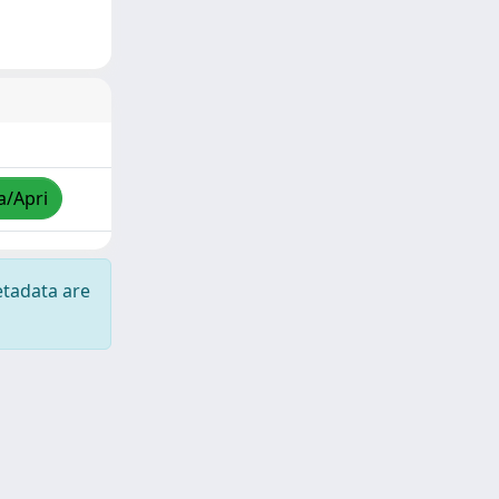
a/Apri
etadata are