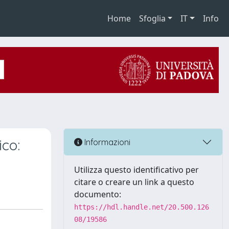
Home
Sfoglia
IT
Info
ico:
Informazioni
Utilizza questo identificativo per
citare o creare un link a questo
documento:
https://hdl.handle.net/20.500.126
08/19586