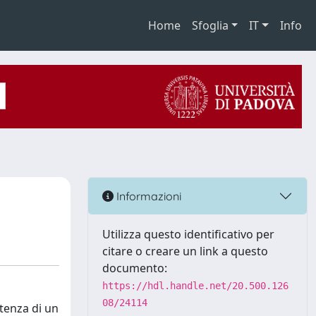
Home
Sfoglia
IT
Info
Informazioni
Utilizza questo identificativo per
citare o creare un link a questo
documento:
https://hdl.handle.net/20.500.126
08/24114
stenza di un