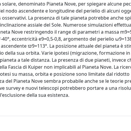
a solare, denominato Pianeta Nove, per spiegare alcune pecu
el nodo ascendente e longitudine del perielio di alcuni ogge
s osservativi. La presenza di tale pianeta potrebbe anche sp
 l'inclinazione assiale del Sole. Numerose simulazioni effettu
Pianeta Nove restringendo il range di parametri a massa m9
40°, eccentricità e9=0,5-0,8, argomento del perielio ω9=138
o ascendente ϖ9=113°. La posizione attuale del pianeta è st
io della sua orbita. Varie ipotesi (migrazione, formazione in 
n pianeta a tale distanza. La presenza di due pianeti, invece 
lla Fascia di Kuiper non implicabili al Pianeta Nove. La ricer
ipotesi su massa, orbita e posizione sono limitate dal ridott
enza del Pianeta Nove sembra probabile anche se le teorie p
ve survey e nuovi telescopi potrebbero portare a una risol
l'esclusione della sua esistenza.