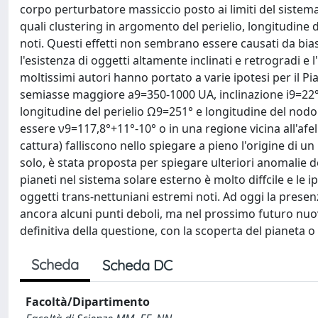
corpo perturbatore massiccio posto ai limiti del sistem
quali clustering in argomento del perielio, longitudine d
noti. Questi effetti non sembrano essere causati da bia
l'esistenza di oggetti altamente inclinati e retrogradi e
moltissimi autori hanno portato a varie ipotesi per il 
semiasse maggiore a9=350-1000 UA, inclinazione i9=22°-
longitudine del perielio Ω9=251° e longitudine del nod
essere ν9=117,8°+11°-10° o in una regione vicina all'afel
cattura) falliscono nello spiegare a pieno l'origine di u
solo, è stata proposta per spiegare ulteriori anomalie de
pianeti nel sistema solare esterno è molto diffcile e le 
oggetti trans-nettuniani estremi noti. Ad oggi la pres
ancora alcuni punti deboli, ma nel prossimo futuro nuo
definitiva della questione, con la scoperta del pianeta o 
Scheda
Scheda DC
Facoltà/Dipartimento