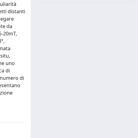
liarità
tti distanti
iegare
ate da
=5-20mT,
°,
imata
situ,
che uno
ca di
o numero di
resentano
uzione