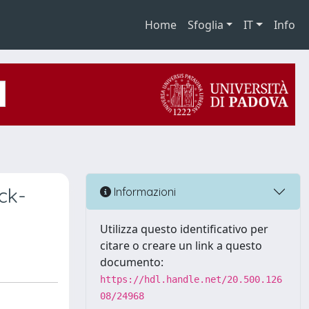
Home
Sfoglia
IT
Info
ck-
Informazioni
Utilizza questo identificativo per
citare o creare un link a questo
documento:
https://hdl.handle.net/20.500.126
08/24968