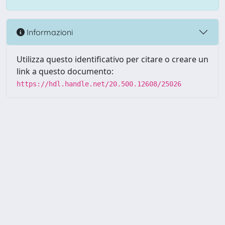
Informazioni
Utilizza questo identificativo per citare o creare un
link a questo documento:
https://hdl.handle.net/20.500.12608/25026
Powered by UNITESI
-
Info
Sistema
-
Licenza
-
Utilizzo dei
Copyright © 2026
cookie
-
Area riservata