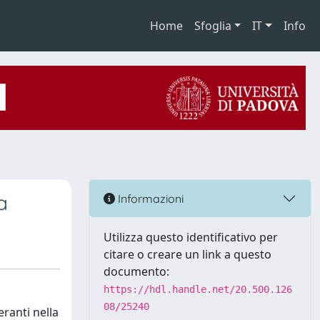
Home
Sfoglia
IT
Info
a
Informazioni
Utilizza questo identificativo per
citare o creare un link a questo
documento:
https://hdl.handle.net/20.500.126
08/25240
eranti nella