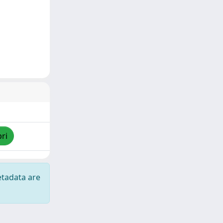
pri
etadata are