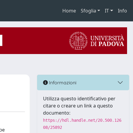
Home
Sfoglia
IT
Info
Informazioni
Utilizza questo identificativo per
citare o creare un link a questo
documento:
https://hdl.handle.net/20.500.126
08/25892
 be