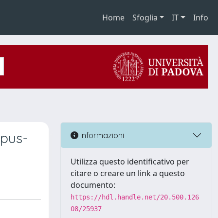
Home
Sfoglia
IT
Info
rpus-
Informazioni
Utilizza questo identificativo per
citare o creare un link a questo
documento:
https://hdl.handle.net/20.500.126
08/25937