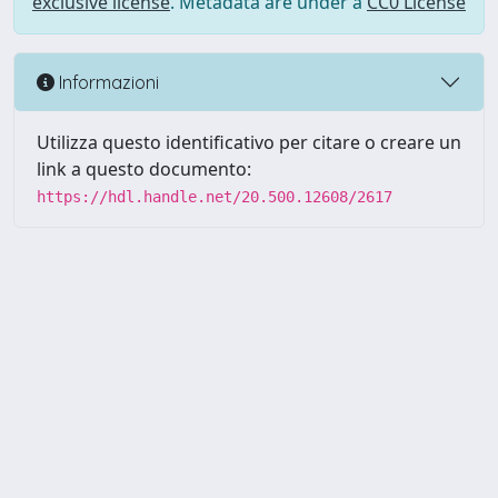
exclusive license
. Metadata are under a
CC0 License
Informazioni
Utilizza questo identificativo per citare o creare un
link a questo documento:
https://hdl.handle.net/20.500.12608/2617
Powered by UNITESI
-
Info
Sistema
-
Licenza
-
Utilizzo dei
Copyright © 2026