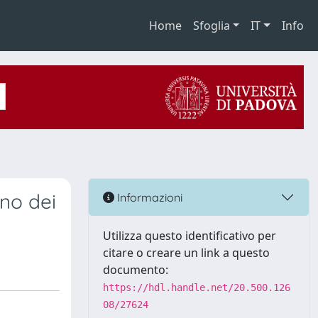
Home
Sfoglia
IT
Info
ino dei
Informazioni
Utilizza questo identificativo per
citare o creare un link a questo
documento:
https://hdl.handle.net/20.500.126
08/27624