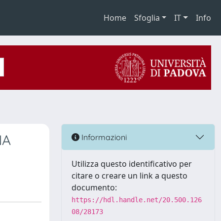
Home
Sfoglia
IT
Info
NA
Informazioni
Utilizza questo identificativo per
citare o creare un link a questo
documento:
https://hdl.handle.net/20.500.126
08/28173