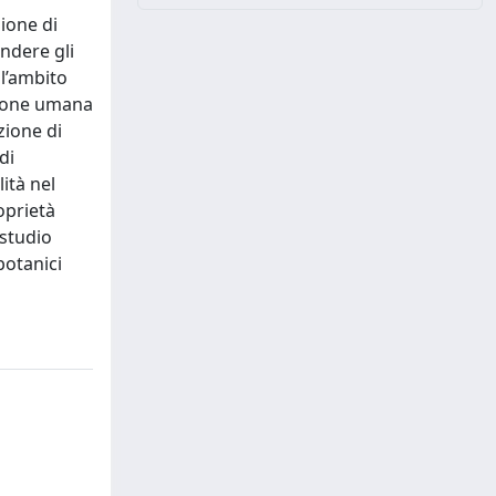
zione di
ndere gli
ll’ambito
azione umana
zione di
di
ità nel
oprietà
 studio
botanici