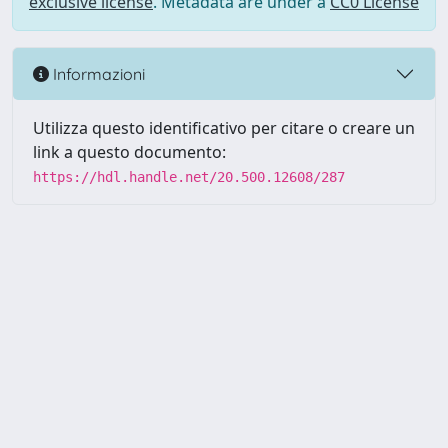
exclusive license
. Metadata are under a
CC0 License
Informazioni
Utilizza questo identificativo per citare o creare un
link a questo documento:
https://hdl.handle.net/20.500.12608/287
Powered by UNITESI
-
Info
Sistema
-
Licenza
-
Utilizzo dei
Copyright © 2026