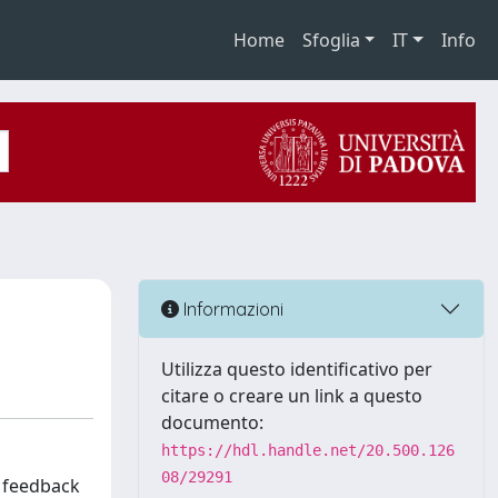
Home
Sfoglia
IT
Info
Informazioni
Utilizza questo identificativo per
citare o creare un link a questo
documento:
https://hdl.handle.net/20.500.126
08/29291
i feedback