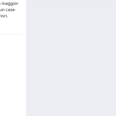
di maggior
 un case-
iori.