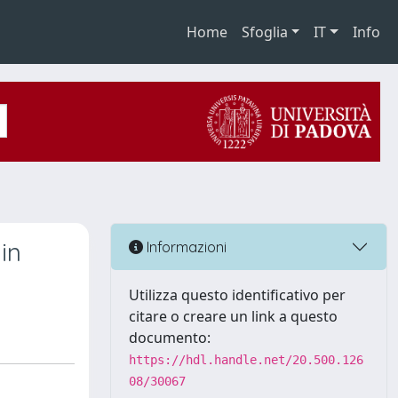
Home
Sfoglia
IT
Info
in
Informazioni
Utilizza questo identificativo per
citare o creare un link a questo
documento:
https://hdl.handle.net/20.500.126
08/30067