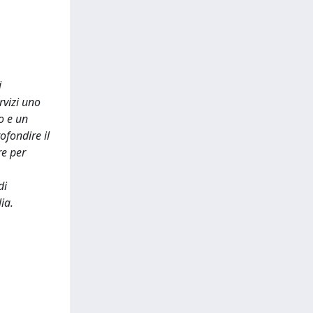
i
rvizi uno
o e un
fondire il
re per
di
ia.