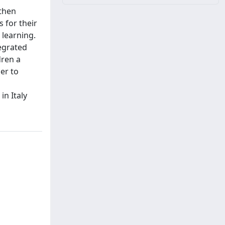
 then
 for their
 learning.
tegrated
dren a
er to
in Italy