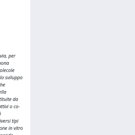
via, per
buona
olecole
lo sviluppo
che
ella
ituite da
ttivi o co-
i
versi tipi
one in vitro