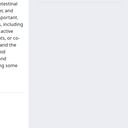
ntestinal
r, and
mportant.
, including
 active
ts, or co-
 and the
pid
and
ing some