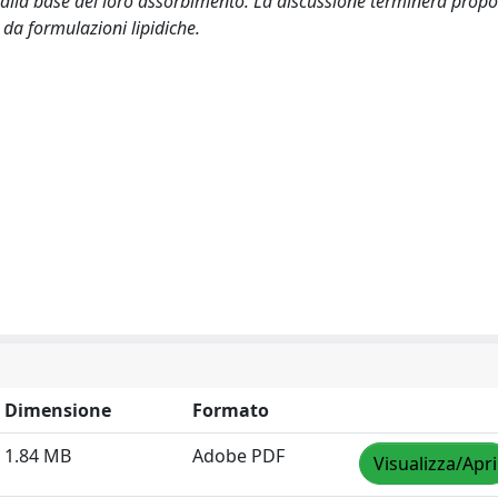
mi alla base del loro assorbimento. La discussione terminerà pro
 da formulazioni lipidiche.
Dimensione
Formato
1.84 MB
Adobe PDF
Visualizza/Apri