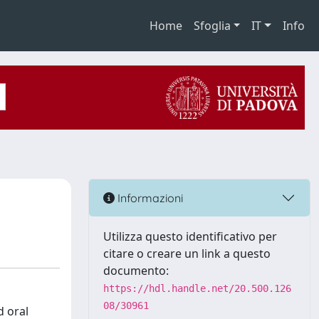
Home
Sfoglia
IT
Info
Informazioni
Utilizza questo identificativo per
citare o creare un link a questo
documento:
https://hdl.handle.net/20.500.126
08/30961
d oral