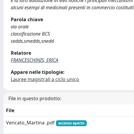
e la loro valutazione in vivo nonché i principali meccanis
alcuni esempi di medicinali presenti in commercio costituiti
Parola chiave
via orale
classificazione BCS
sedds,smedds,snedd
Relatore
FRANCESCHINIS, ERICA
Appare nelle tipologie:
Lauree magistrali a ciclo unico
File in questo prodotto:
File
Vencato_Martina .pdf
accesso aperto