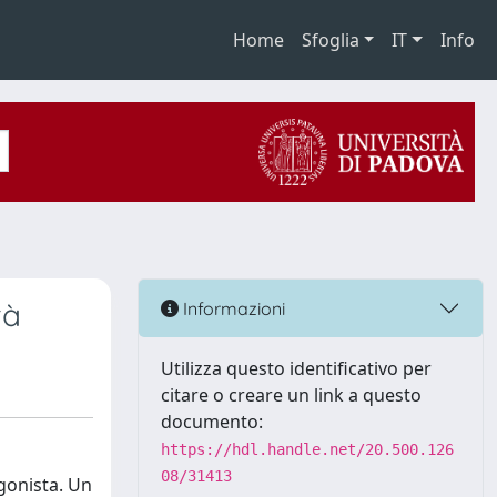
Home
Sfoglia
IT
Info
tà
Informazioni
Utilizza questo identificativo per
citare o creare un link a questo
documento:
https://hdl.handle.net/20.500.126
08/31413
gonista. Un