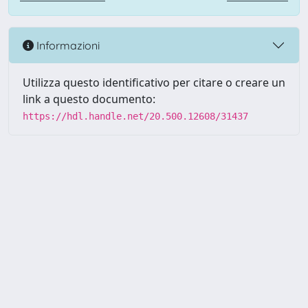
Informazioni
Utilizza questo identificativo per citare o creare un
link a questo documento:
https://hdl.handle.net/20.500.12608/31437
Powered by UNITESI
-
Info
Sistema
-
Licenza
-
Utilizzo dei
Copyright © 2026
cookie
-
Area riservata