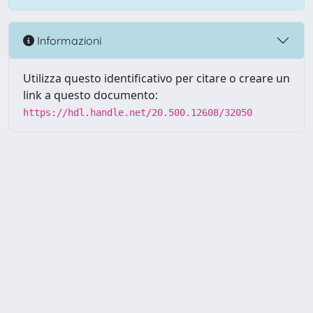
Informazioni
Utilizza questo identificativo per citare o creare un
link a questo documento:
https://hdl.handle.net/20.500.12608/32050
Powered by UNITESI
-
Info
Sistema
-
Licenza
-
Utilizzo dei
Copyright © 2026
cookie
-
Area riservata