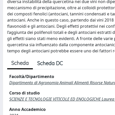
diversa instabilità della quercetina nei due vini non dip
meccanismo di precipitazione, oltre ai colloidi protettor
dei composti fenolici (antociani, tannini condensati e ta
antociani. Anche in questo caso, partendo dai vini 2018 e 
flavonoidi e gli antociani. Degli effetti protettivi nei c
l’aggiunta dei polifenoli totali e degli antociani estratt
gli effetti siano stati meno evidenti. A fronte delle var
quercetina sia influenzato dalla componente antocianica.
tempo degli antociani potrebbe essere uno dei fattori re
Scheda
Scheda DC
Facoltà/Dipartimento
Dipartimento di Agronomia Animali Alimenti Risorse Natur
Corso di studio
SCIENZE E TECNOLOGIE VITICOLE ED ENOLOGICHE Laurea di
Anno Accademico