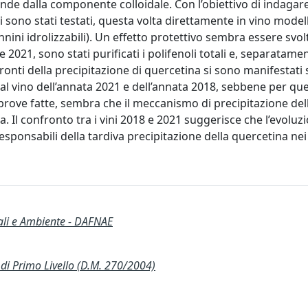
ende dalla componente colloidale. Con l’obiettivo di indagare
i sono stati testati, questa volta direttamente in vino model
nnini idrolizzabili). Un effetto protettivo sembra essere svol
2021, sono stati purificati i polifenoli totali e, separatamen
onfronti della precipitazione di quercetina si sono manifestati
i dal vino dell’annata 2021 e dell’annata 2018, sebbene per qu
ie prove fatte, sembra che il meccanismo di precipitazione del
 Il confronto tra i vini 2018 e 2021 suggerisce che l’evoluz
sponsabili della tardiva precipitazione della quercetina nei 
ali e Ambiente - DAFNAE
 Primo Livello (D.M. 270/2004)