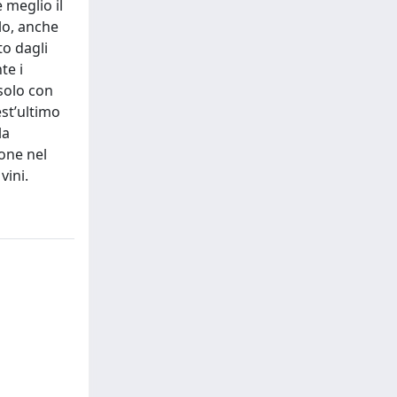
 meglio il
lo, anche
to dagli
te i
 solo con
est’ultimo
la
ione nel
vini.