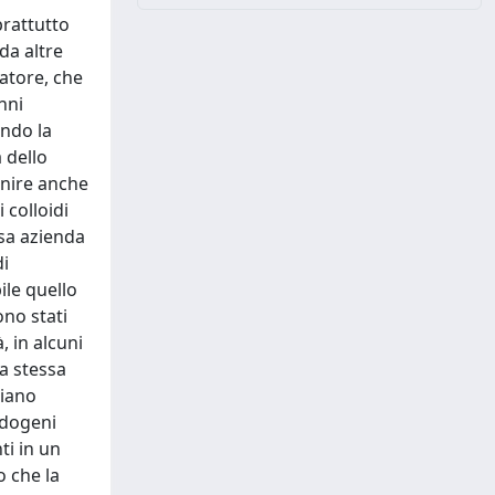
prattutto
da altre
atore, che
nni
ando la
 dello
enire anche
 colloidi
ssa azienda
di
ile quello
ono stati
, in alcuni
La stessa
siano
endogeni
ti in un
o che la