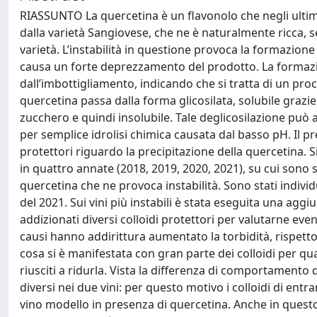
RIASSUNTO La quercetina è un flavonolo che negli ultimi
dalla varietà Sangiovese, che ne è naturalmente ricca, se
varietà. L’instabilità in questione provoca la formazio
causa un forte deprezzamento del prodotto. La formazi
dall’imbottigliamento, indicando che si tratta di un pro
quercetina passa dalla forma glicosilata, solubile grazie
zucchero e quindi insolubile. Tale deglicosilazione può
per semplice idrolisi chimica causata dal basso pH. Il pre
protettori riguardo la precipitazione della quercetina. S
in quattro annate (2018, 2019, 2020, 2021), su cui sono s
quercetina che ne provoca instabilità. Sono stati individu
del 2021. Sui vini più instabili è stata eseguita una agg
addizionati diversi colloidi protettori per valutarne eventu
causi hanno addirittura aumentato la torbidità, rispetto 
cosa si è manifestata con gran parte dei colloidi per qua
riusciti a ridurla. Vista la differenza di comportamento d
diversi nei due vini: per questo motivo i colloidi di entra
vino modello in presenza di quercetina. Anche in questo