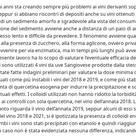
 anni sta creando sempre più problemi ai vini derivanti so
ppur si abbiano riscontri di depositi anche su vini ottenuti 
ne di un sedimento amorfo e sgradevole alla vista del consum
one del sedimento avviene anche a distanza di un paio di a
cesso lento e difficile da prevedere. Il fenomeno avviene qu
 alla presenza di zucchero, alla forma aglicone, ovvero priva
 avvenire per via enzimatica, ma in tempi più lunghi può avv
sente lavoro ha lo scopo di valutare l’eventuale efficacia dei
i sono utilizzati 4 vini da uve Sangiovese prodotte dalla ste
tate fatte indagini preliminari per valutare la dose minima 
ati come più instabili i vini del 2018 e 2019, e come più stab
iunta di quercetina esogena per indurre la precipitazione e s
ali effetti. I colloidi utilizzati non hanno ridotto la torbidità
ai controlli con sola quercetina, nel vino dell’annata 2018. 
nto riguarda il vino dell’annata 2019, seppur alcuni di essi 
el vino 2018 e 2021, si è ipotizzata la presenza di colloidi 
mbi i vini sono stati precipitati con etanolo e quindi riaggiun
 caso non è stata evidenziata nessuna differenza, indicand