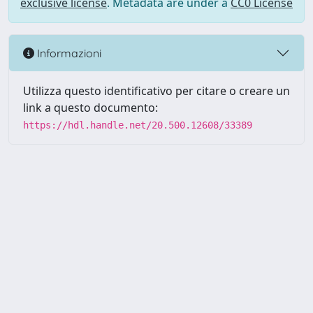
exclusive license
. Metadata are under a
CC0 License
Informazioni
Utilizza questo identificativo per citare o creare un
link a questo documento:
https://hdl.handle.net/20.500.12608/33389
Powered by UNITESI
-
Info
Sistema
-
Licenza
-
Utilizzo dei
Copyright © 2026