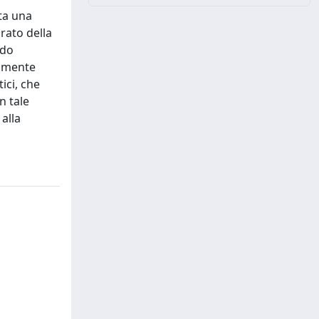
nta una
rato della
ndo
mamente
ici, che
n tale
alla