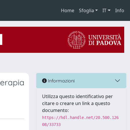
Home
Sfoglia
IT
Info
terapia
Informazioni
Utilizza questo identificativo per
citare o creare un link a questo
documento:
https://hdl.handle.net/20.500.126
08/33733