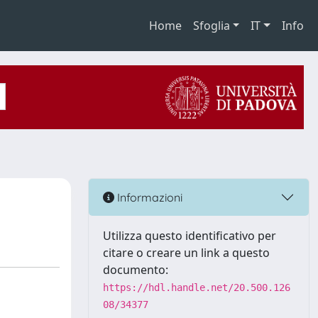
Home
Sfoglia
IT
Info
Informazioni
Utilizza questo identificativo per
citare o creare un link a questo
documento:
https://hdl.handle.net/20.500.126
08/34377