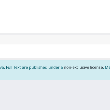
ova. Full Text are published under a
non-exclusive license
. M