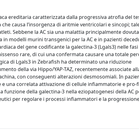
a ereditaria caratterizzata dalla progressiva atrofia del t
he causa l’insorgenza di aritmie ventricolari e sincopi; tal
tleti. Sebbene la AC sia una malattia principalmente dovuta
a in modelli murini transgenici per la AC e in pazienti deced
iaca del gene codificante la galectina-3 (Lgals3) nelle fasi i
 missenso rare, di cui una confermata causare una totale perd
ogica di Lgals3 in Zebrafish ha determinato una riduzione
umento della via Hippo/YAP-TAZ, recentemente associate all
china, con conseguenti alterazioni desmosomiali. In pazie
 e una correlata attivazione di cellule infiammatorie e pro-f
la funzione della galectina-3 nella eziopatogenesi della AC 
eutici per regolare i processi infiammatori e la progressione