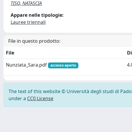
TISO, NATASCIA
Appare nelle tipologie:
Lauree triennali
File in questo prodotto:
File
D
Nunziata_Sara.pdf
4
accesso aperto
The text of this website © Università degli studi di Pad
under a
CC0 License