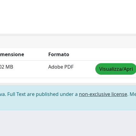
imensione
Formato
.02 MB
Adobe PDF
Visualizza/Apri
ova. Full Text are published under a
non-exclusive license
. M