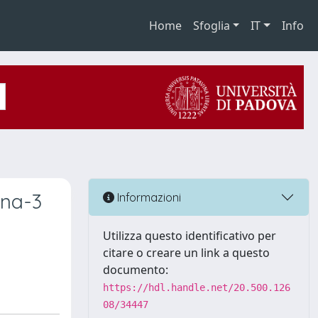
Home
Sfoglia
IT
Info
ina-3
Informazioni
Utilizza questo identificativo per
citare o creare un link a questo
documento:
https://hdl.handle.net/20.500.126
08/34447