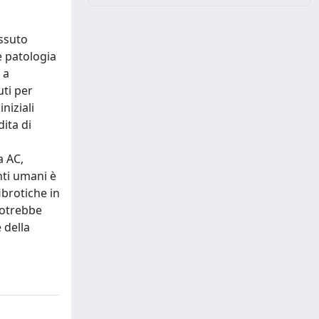
essuto
e patologia
 a
uti per
niziali
ita di
a AC,
nti umani è
ibrotiche in
potrebbe
 della