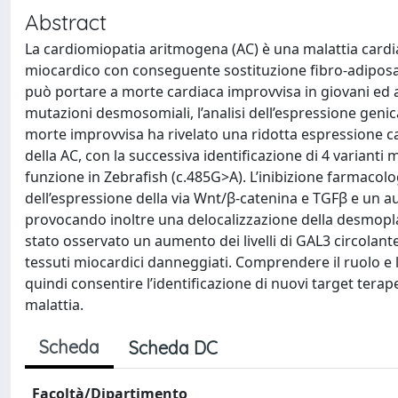
Abstract
La cardiomiopatia aritmogena (AC) è una malattia cardiac
miocardico con conseguente sostituzione fibro-adiposa c
può portare a morte cardiaca improvvisa in giovani ed a
mutazioni desmosomiali, l’analisi dell’espressione genic
morte improvvisa ha rivelato una ridotta espressione card
della AC, con la successiva identificazione di 4 varianti
funzione in Zebrafish (c.485G>A). L’inibizione farmacol
dell’espressione della via Wnt/β-catenina e TGFβ e un a
provocando inoltre una delocalizzazione della desmopla
stato osservato un aumento dei livelli di GAL3 circolante
tessuti miocardici danneggiati. Comprendere il ruolo e 
quindi consentire l’identificazione di nuovi target terap
malattia.
Scheda
Scheda DC
Facoltà/Dipartimento