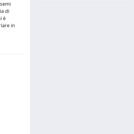
 semi
ia di
i è
iare in