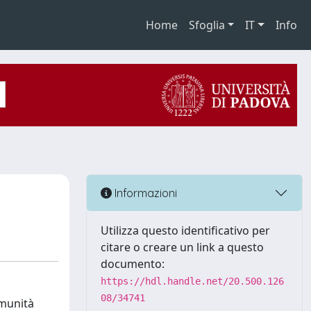
Home
Sfoglia
IT
Info
Informazioni
Utilizza questo identificativo per
citare o creare un link a questo
documento:
https://hdl.handle.net/20.500.126
08/34741
omunità