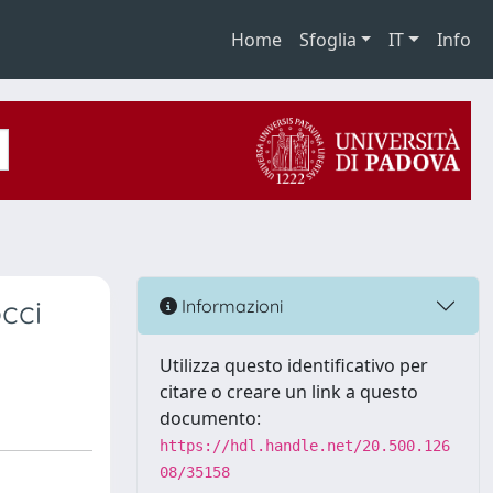
Home
Sfoglia
IT
Info
occi
Informazioni
Utilizza questo identificativo per
citare o creare un link a questo
documento:
https://hdl.handle.net/20.500.126
08/35158