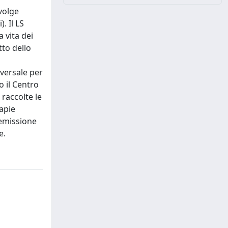
volge
. Il LS
 vita dei
tto dello
sversale per
o il Centro
 raccolte le
rapie
remissione
e.