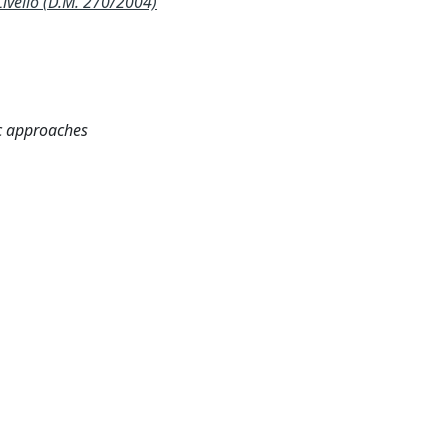
ivello (D.M. 270/2004)
tic approaches