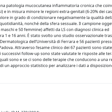
 è una patologia mucocutanea infiammatoria cronica che coin
e in misura minore le regioni extra-genitali (6-20% dei casi)
lore in grado di condizionare negativamente la qualità della
quotidianità, nonché della sfera sessuale. Il campione ogge
 maschi e 50 femmine) affetti da LS con diagnosi clinica ed
a 1 e 16 anni. È stato svolto uno studio osservazionale tra
a Dermatologica dell’Università di Ferrara e 56 pazienti press
adova. Attraverso l’esame clinico dei 67 pazienti sono state
i successivi follow-up sono state valutate le risposte alle te
re quali sono e se ci sono delle terapie che conducono a una 
i un approccio statistico per analizzare i dati a disposizion