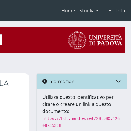
Home
Sfoglia
IT
Info
LA
Informazioni
Utilizza questo identificativo per
citare o creare un link a questo
documento:
https://hdl.handle.net/20.500.126
08/35328