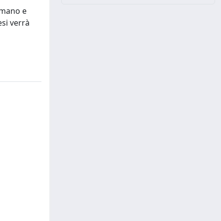
lamano e
si verrà