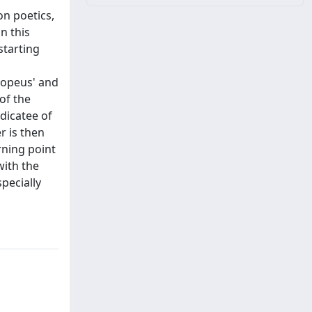
on poetics,
n this
starting
ropeus' and
of the
edicatee of
r is then
rning point
with the
specially