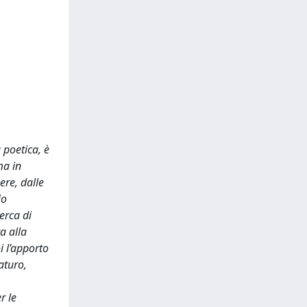
 poetica, è
ma in
ere, dalle
io
erca di
a alla
i l’apporto
aturo,
r le