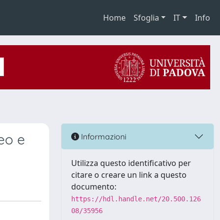
Home
Sfoglia
IT
Info
peo e
Informazioni
Utilizza questo identificativo per
citare o creare un link a questo
documento:
https://hdl.handle.net/20.500.126
08/35956